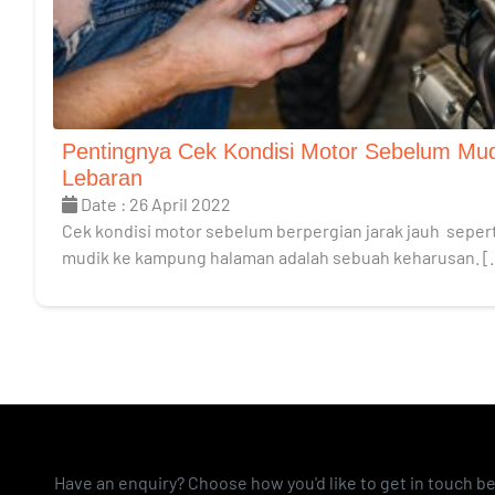
Pentingnya Cek Kondisi Motor Sebelum Mud
Lebaran
Date : 26 April 2022
Cek kondisi motor sebelum berpergian jarak jauh sepert
mudik ke kampung halaman adalah sebuah keharusan. [
Have an enquiry? Choose how you'd like to get in touch b