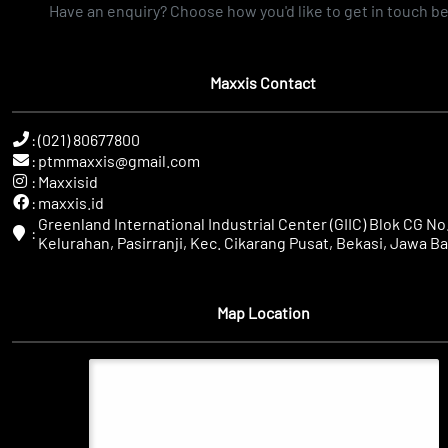
Have an enquiry? Choose how you'd like to get in touch b
Maxxis Contact
:
(021) 80677800
:
ptmmaxxis@gmail.com
:
Maxxisid
:
maxxis.id
Greenland International Industrial Center (GIIC) Blok CG No.
:
Kelurahan, Pasirranji, Kec. Cikarang Pusat, Bekasi, Jawa Ba
Map Location