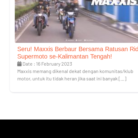
Seru! Maxxis Berbaur Bersama Ratusan Ri
Supermoto se-Kalimantan Tengah!
Date : 16 February 2023
Maxxis memang dikenal dekat dengan komunitas/klub
motor, untuk itu tidak heran jika saat ini banyak […]