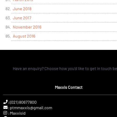
June 2018
June 2017
November 2016
August 2016
Have an enquiry? Choose how you'd like to get in touch b
Maxxis Contact
:
(021) 80677800
:
ptmmaxxis@gmail.com
:
Maxxisid