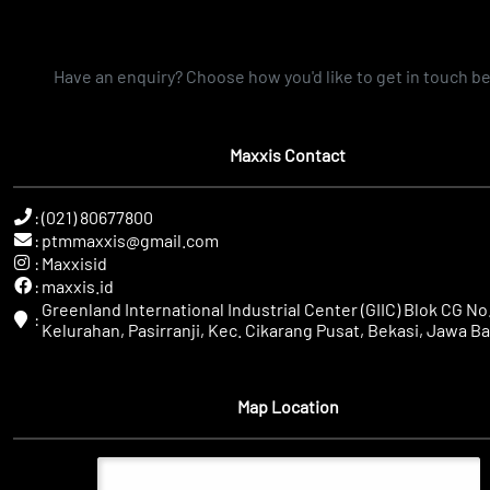
Have an enquiry? Choose how you'd like to get in touch b
Maxxis Contact
:
(021) 80677800
:
ptmmaxxis@gmail.com
:
Maxxisid
:
maxxis.id
Greenland International Industrial Center (GIIC) Blok CG No.
:
Kelurahan, Pasirranji, Kec. Cikarang Pusat, Bekasi, Jawa Ba
Map Location