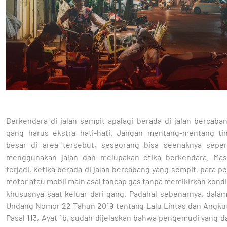
Berkendara di jalan sempit apalagi berada di jalan bercaba
gang harus ekstra hati-hati. Jangan mentang-mentang ti
besar di area tersebut, seseorang bisa seenaknya seper
menggunakan jalan dan melupakan etika berkendara. Mas
terjadi, ketika berada di jalan bercabang yang sempit, para 
motor atau mobil main asal tancap gas tanpa memikirkan kondis
khususnya saat keluar dari gang. Padahal sebenarnya, dala
Undang Nomor 22 Tahun 2019 tentang Lalu Lintas dan Angkut
Pasal 113, Ayat 1b, sudah dijelaskan bahwa pengemudi yang d