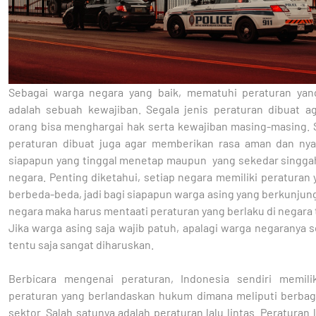
Sebagai warga negara yang baik, mematuhi peraturan yan
adalah sebuah kewajiban. Segala jenis peraturan dibuat ag
orang bisa menghargai hak serta kewajiban masing-masing. S
peraturan dibuat juga agar memberikan rasa aman dan ny
siapapun yang tinggal menetap maupun yang sekedar singgah
negara. Penting diketahui, setiap negara memiliki peraturan 
berbeda-beda, jadi bagi siapapun warga asing yang berkunjun
negara maka harus mentaati peraturan yang berlaku di negara
Jika warga asing saja wajib patuh, apalagi warga negaranya s
tentu saja sangat diharuskan.
Berbicara mengenai peraturan, Indonesia sendiri memili
peraturan yang berlandaskan hukum dimana meliputi berba
sektor. Salah satunya adalah peraturan lalu lintas. Peraturan l