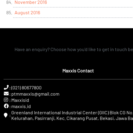
November 2016
August 2016
Have an enquiry? Choose how you'd like to get in touch b
Maxxis Contact
:
(021) 80677800
:
ptmmaxxis@gmail.com
:
Maxxisid
:
maxxis.id
Greenland International Industrial Center (GIIC) Blok CG No.
:
Kelurahan, Pasirranji, Kec. Cikarang Pusat, Bekasi, Jawa Ba