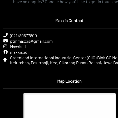
Have an enquiry? Choose how you'd like to get in touch b
Maxxis Contact
:
(021) 80677800
:
ptmmaxxis@gmail.com
:
Maxxisid
:
maxxis.id
Greenland International Industrial Center (GIIC) Blok CG No.
:
Kelurahan, Pasirranji, Kec. Cikarang Pusat, Bekasi, Jawa Ba
Map Location