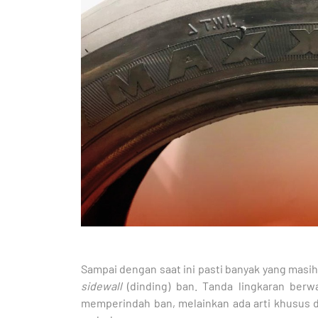
Sampai dengan saat ini pasti banyak yang masi
sidewall
(dinding) ban. Tanda lingkaran ber
memperindah ban, melainkan ada arti khusus da