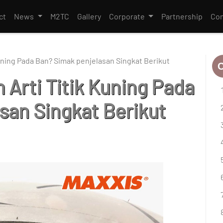
ct
News
M2TC
Gallery
Corporate
Partnership
Con
uning Pada Ban? Simak penjelasan Singkat Berikut
C
Arti Titik Kuning Pada
san Singkat Berikut