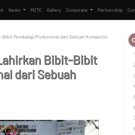
ct
News
M2TC
Gallery
Corporate
Partnership
Con
t-Bibit Pembalap Profesional dari Sebuah Kompetisi
C
ahirkan Bibit-Bibit
al dari Sebuah