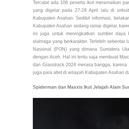
Tercatat ada 106 peserta ikut meramaikan p
yang digelar pada 27-28 April lalu di sirku
Kabupaten Asahan. Sedikit informasi, belaka
Kabupaten Asahan sedang ramai digelar, karen
ini juga untuk meningkatkan sumber daya
olahraga yang berkarakter. Terlebih sebentar
Nasional (PON) yang dimana Sumatera Uta
dengan Aceh. Hal ini tentu saja membuat Max
dan Grasstrack 2024 merasa bangga, karena b
juga para atlet di wilayah Kabupaten Asahan d
Spiderman dan Maxxis Ikut Jelajah Alam S