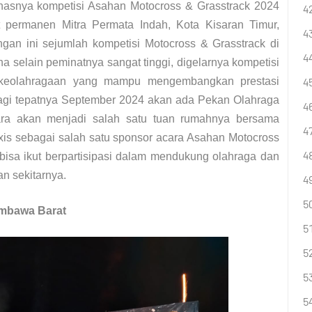
anasnya kompetisi Asahan Motocross & Grasstrack 2024
it permanen Mitra Permata Indah, Kota Kisaran Timur,
ngan ini sejumlah kompetisi Motocross & Grasstrack di
a selain peminatnya sangat tinggi, digelarnya kompetisi
 keolahragaan yang mampu mengembangkan prestasi
 lagi tepatnya September 2024 akan ada Pekan Olahraga
ra akan menjadi salah satu tuan rumahnya bersama
xis sebagai salah satu sponsor acara Asahan Motocross
isa ikut berpartisipasi dalam mendukung olahraga dan
an sekitarnya.
umbawa Barat