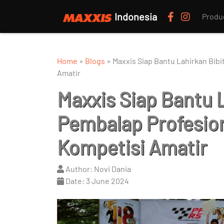
Indonesia
Produ
Home
»
Blogs
»
Maxxis Siap Bantu Lahirkan Bibi
Amatir
Maxxis Siap Bantu L
Pembalap Profesion
Kompetisi Amatir
Author: Novi Dania
Date: 3 June 2024