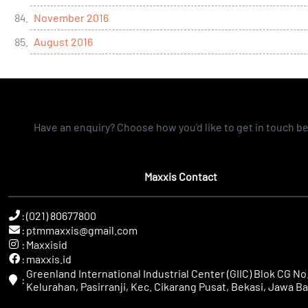
November 2016
August 2016
Have an enquiry? Choose how you'd like to get in touch b
Maxxis Contact
:
(021) 80677800
:
ptmmaxxis@gmail.com
:
Maxxisid
:
maxxis.id
Greenland International Industrial Center (GIIC) Blok CG No.
:
Kelurahan, Pasirranji, Kec. Cikarang Pusat, Bekasi, Jawa Ba