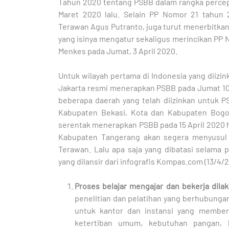
Tahun 2020 tentang PSBB dalam rangka perc
Maret 2020 lalu. Selain PP Nomor 21 tahun 
Terawan Agus Putranto, juga turut menerbitka
yang isinya mengatur sekaligus merincikan PP 
Menkes pada Jumat, 3 April 2020.
Untuk wilayah pertama di Indonesia yang diizi
Jakarta resmi menerapkan PSBB pada Jumat 10 
beberapa daerah yang telah diizinkan untuk 
Kabupaten Bekasi, Kota dan Kabupaten Bogor
serentak menerapkan PSBB pada 15 April 2020 h
Kabupaten Tangerang akan segera menyusul 
Terawan. Lalu apa saja yang dibatasi selama
yang dilansir dari infografis Kompas.com (13/4/
Proses belajar mengajar dan bekerja dila
penelitian dan pelatihan yang berhubungan
untuk kantor dan instansi yang member
ketertiban umum, kebutuhan pangan, 