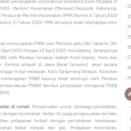
epatan penanganan
coronavirus disease
(Covid-19) pada 31
2020, Menteri Kesehatan (Menkes) Republik Indonesia,
n Peraturan Menteri Kesehatan (PMK) Nomor 9 Tahun 2020
Nomor 21 Tahun 2020. PMK tersebut telah ditetapkan oleh
nkan menerapkan PSBB oleh Menkes yaitu DKI Jakarta. DKI
April 2020 hingga 23 April 2020 mendatang. Selanjutnya
PSBB oleh Menkes Terawan adalah Kota Depok, Kota dan
. Kelima wilayah di Jawa Barat tersebut akan secara
ingga 14 hari kedepan. Kota Tangerang Selatan, Kota dan
menerapkan PSBB karena telah disetujui oleh Menkes
 pemberlakuan PSBB? Berikut penjelasan mengenai PSBB
2020)
A
kukan di rumah
. Pengecualin untuk: lembaga pendidikan,
 dengan kesehatan. Selain itu juga pengecualian berlaku
ikan pelayanan terkait dengan pertahanan, keamanan,
bahan bakar minyak dan gas. Pelayanan kesehatan,