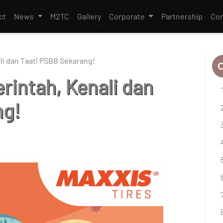
ct
News
M2TC
Gallery
Corporate
Partnership
Con
li dan Taati PSBB Sekarang!
C
rintah, Kenali dan
ng!