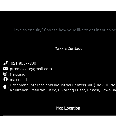
Have an enquiry? Choose how you'd like to get in touch b
Maxxis Contact
:
(021) 80677800
:
ptmmaxxis@gmail.com
:
Maxxisid
:
maxxis.id
Greenland International Industrial Center (GIIC) Blok CG No.
:
Kelurahan, Pasirranji, Kec. Cikarang Pusat, Bekasi, Jawa Ba
Map Location