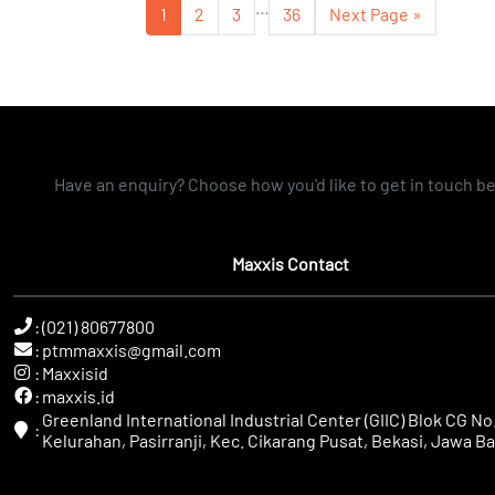
…
1
2
3
36
Next Page »
Have an enquiry? Choose how you'd like to get in touch b
Maxxis Contact
:
(021) 80677800
:
ptmmaxxis@gmail.com
:
Maxxisid
:
maxxis.id
Greenland International Industrial Center (GIIC) Blok CG No.
:
Kelurahan, Pasirranji, Kec. Cikarang Pusat, Bekasi, Jawa Ba