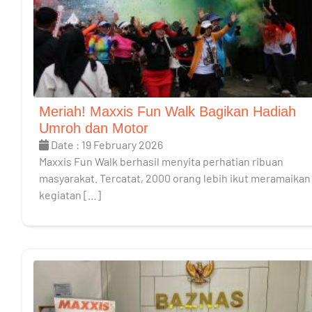
Meriah! Maxxis Fun Walk Bagikan Hadiah
Umroh dan Motor
Date : 19 February 2026
Maxxis Fun Walk berhasil menyita perhatian ribuan
masyarakat. Tercatat, 2000 orang lebih ikut meramaikan
kegiatan […]