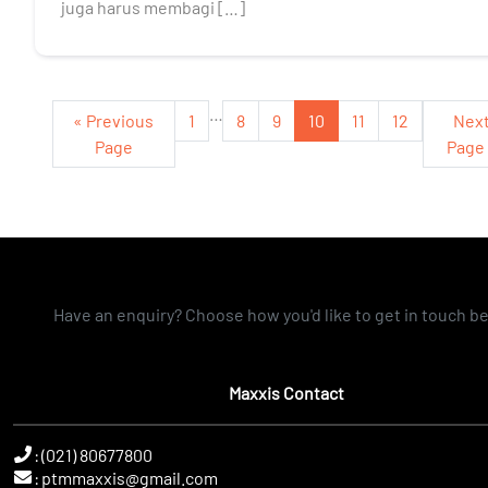
juga harus membagi […]
…
« Previous
1
8
9
10
11
12
Nex
Page
Page
Have an enquiry? Choose how you'd like to get in touch b
Maxxis Contact
:
(021) 80677800
:
ptmmaxxis@gmail.com