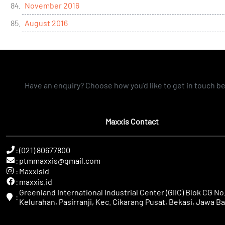
November 2016
August 2016
Have an enquiry? Choose how you'd like to get in touch b
Maxxis Contact
:
(021) 80677800
:
ptmmaxxis@gmail.com
:
Maxxisid
:
maxxis.id
Greenland International Industrial Center (GIIC) Blok CG No.
:
Kelurahan, Pasirranji, Kec. Cikarang Pusat, Bekasi, Jawa Ba