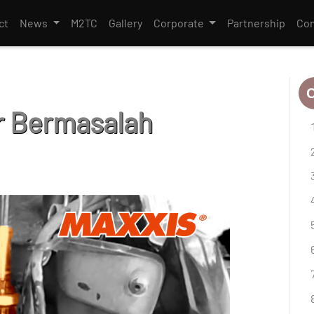
ct
News
M2TC
Gallery
Corporate
Partnership
Con
h
C
ir Bermasalah