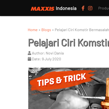
Indonesia
Produ
Home
»
Blogs
»
Pelajari Ciri Komstir Bermasala
Pelajari Ciri Komst
Author: Novi Dania
Date: 9 July 2020