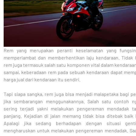
Rem yang merupakan peranti keselamatan yang fungsin
memperlambat dan memberhentikan laju kendaraan. Tidak h
rem juga termasuk salah satu komponen vital dalam kendaraa
sampai, keberadaan rem pada sebuah kendaraan dapat mem
harga jual dari kendaraan itu sendiri.
Tapi siapa sangka, rem juga bisa menjadi malapetaka bagi p
jika sembarangan menggunakannya. Salah satu contoh n
sering terjadi yakni melakukan pengereman mendadak ta
panjang. Kejadian di jalan memang tidak bisa ditebak baik 
Apalagi jika sedang berhadapan dengan situasi gent
mengharuskan untuk melakukan pengereman mendadak. Sa