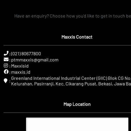
Have an enquiry? Choose how you'd like to get in touch b
Maxxis Contact
:
(021) 80677800
:
ptmmaxxis@gmail.com
:
Maxxisid
:
maxxis.id
Greenland International Industrial Center (GIIC) Blok CG No.
:
Kelurahan, Pasirranji, Kec. Cikarang Pusat, Bekasi, Jawa Ba
Map Location